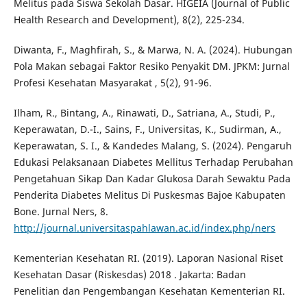
Melitus pada Siswa Sekolah Dasar. HIGEIA (Journal of Public
Health Research and Development), 8(2), 225-234.
Diwanta, F., Maghfirah, S., & Marwa, N. A. (2024). Hubungan
Pola Makan sebagai Faktor Resiko Penyakit DM. JPKM: Jurnal
Profesi Kesehatan Masyarakat , 5(2), 91-96.
Ilham, R., Bintang, A., Rinawati, D., Satriana, A., Studi, P.,
Keperawatan, D.-I., Sains, F., Universitas, K., Sudirman, A.,
Keperawatan, S. I., & Kandedes Malang, S. (2024). Pengaruh
Edukasi Pelaksanaan Diabetes Mellitus Terhadap Perubahan
Pengetahuan Sikap Dan Kadar Glukosa Darah Sewaktu Pada
Penderita Diabetes Melitus Di Puskesmas Bajoe Kabupaten
Bone. Jurnal Ners, 8.
http://journal.universitaspahlawan.ac.id/index.php/ners
Kementerian Kesehatan RI. (2019). Laporan Nasional Riset
Kesehatan Dasar (Riskesdas) 2018 . Jakarta: Badan
Penelitian dan Pengembangan Kesehatan Kementerian RI.