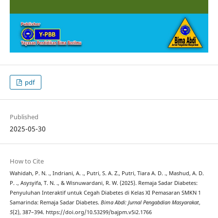
pdf
Published
2025-05-30
How to Cite
Wahidah, P. N. ., Indriani, A. ., Putri, S. A. Z., Putri, ⁠Tiara A. D. ., Mashud, A. D.
P. ., Asysyifa, T. N. ., & Wisnuwardani, R. W. (2025). Remaja Sadar Diabetes:
Penyuluhan Interaktif untuk Cegah Diabetes di Kelas XI Pemasaran SMKN 1
Samarinda: Remaja Sadar Diabetes.
Bima Abdi: Jurnal Pengabdian Masyarakat
,
5
(2), 387–394. https://doi.org/10.53299/bajpm.v5i2.1766