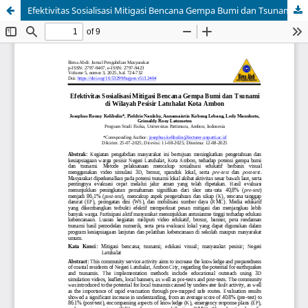
Efektivitas Sosialisasi Mitigasi Bencana Gempa Bumi dan Tsunami di Wilayah Pesisir Latuhalat Kota Ambon