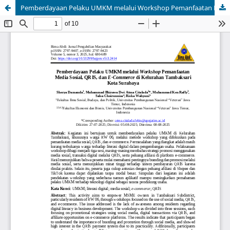
Pemberdayaan Pelaku UMKM melalui Workshop Pemanfaatan Media Sosial, QRIS, dan E-Commerce di Kelurahan Tambaksari Kota Surabaya