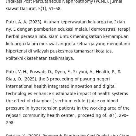
Indikasi Post Percutaneous Nephrolithomy (PCNL). Jurnal
Gawat Darurat, 5(1), 51–58.
Putri, A. A. (2023). Asuhan keperawatan keluarga ny. I dan
ny. E dengan pemberian edukasi melalui demonstrasi terapi
herbal perasan labu siam untuk meningkatkan kemampuan
keluarga dalam merawat anggota keluarga yang mengalami
hipertensi di wilayah puskesmas tamansari kota tas.
Politeknik kesehatan tasikmalaya.
Putri, V. H., Puswati, D., Dyna, F., Sriyani, A., Health, P., &
Riau, O. (2025). the 3 proceeding of payung negeri
international health integrated innovation and digital
technologies enhance sustainable impact of health systems
the effect of chiamber ( sechium edule ) juice on blood
pressure in hypertension patients in the working area of the
rejosari community health center , proceeding of. 3(1), 290–
298.
Petrika, Y. (2025). Pengaruh Pemberian Sari Buah Labu Siam