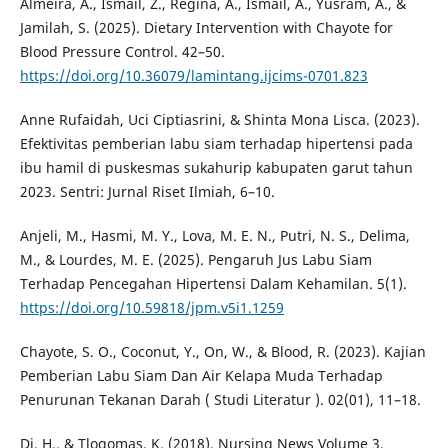
Almeira, A., Ismail, Z., Regina, A., Ismail, A., Yusram, A., &
Jamilah, S. (2025). Dietary Intervention with Chayote for
Blood Pressure Control. 42–50.
https://doi.org/10.36079/lamintang.ijcims-0701.823
Anne Rufaidah, Uci Ciptiasrini, & Shinta Mona Lisca. (2023).
Efektivitas pemberian labu siam terhadap hipertensi pada
ibu hamil di puskesmas sukahurip kabupaten garut tahun
2023. Sentri: Jurnal Riset Ilmiah, 6–10.
Anjeli, M., Hasmi, M. Y., Lova, M. E. N., Putri, N. S., Delima,
M., & Lourdes, M. E. (2025). Pengaruh Jus Labu Siam
Terhadap Pencegahan Hipertensi Dalam Kehamilan. 5(1).
https://doi.org/10.59818/jpm.v5i1.1259
Chayote, S. O., Coconut, Y., On, W., & Blood, R. (2023). Kajian
Pemberian Labu Siam Dan Air Kelapa Muda Terhadap
Penurunan Tekanan Darah ( Studi Literatur ). 02(01), 11–18.
Di, H., & Tlogomas, K. (2018). Nursing News Volume 3,