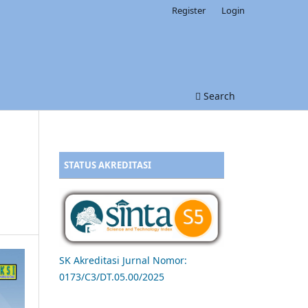
Register
Login
Search
STATUS AKREDITASI
SK Akreditasi Jurnal Nomor:
0173/C3/DT.05.00/2025