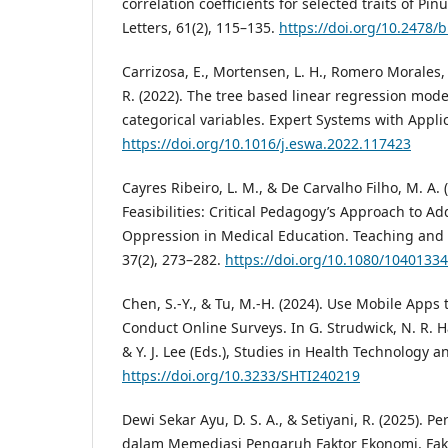
correlation coefficients for selected traits of Pinu
Letters, 61(2), 115–135.
https://doi.org/10.2478/
Carrizosa, E., Mortensen, L. H., Romero Morales, 
R. (2022). The tree based linear regression model
categorical variables. Expert Systems with Appli
https://doi.org/10.1016/j.eswa.2022.117423
Cayres Ribeiro, L. M., & De Carvalho Filho, M. A.
Feasibilities: Critical Pedagogy’s Approach to 
Oppression in Medical Education. Teaching and 
37(2), 273–282.
https://doi.org/10.1080/1040133
Chen, S.-Y., & Tu, M.-H. (2024). Use Mobile Apps 
Conduct Online Surveys. In G. Strudwick, N. R. Ha
& Y. J. Lee (Eds.), Studies in Health Technology a
https://doi.org/10.3233/SHTI240219
Dewi Sekar Ayu, D. S. A., & Setiyani, R. (2025). 
dalam Memediasi Pengaruh Faktor Ekonomi, Fakt