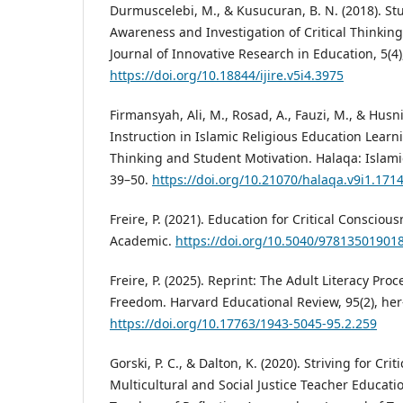
Durmuscelebi, M., & Kusucuran, B. N. (2018). St
Awareness and Investigation of Critical Thinking
Journal of Innovative Research in Education, 5(4)
https://doi.org/10.18844/ijire.v5i4.3975
Firmansyah, Ali, M., Rosad, A., Fauzi, M., & Husni,
Instruction in Islamic Religious Education Learn
Thinking and Student Motivation. Halaqa: Islamic
39–50.
https://doi.org/10.21070/halaqa.v9i1.171
Freire, P. (2021). Education for Critical Conscio
Academic.
https://doi.org/10.5040/97813501901
Freire, P. (2025). Reprint: The Adult Literacy Proc
Freedom. Harvard Educational Review, 95(2), her
https://doi.org/10.17763/1943-5045-95.2.259
Gorski, P. C., & Dalton, K. (2020). Striving for Crit
Multicultural and Social Justice Teacher Educati