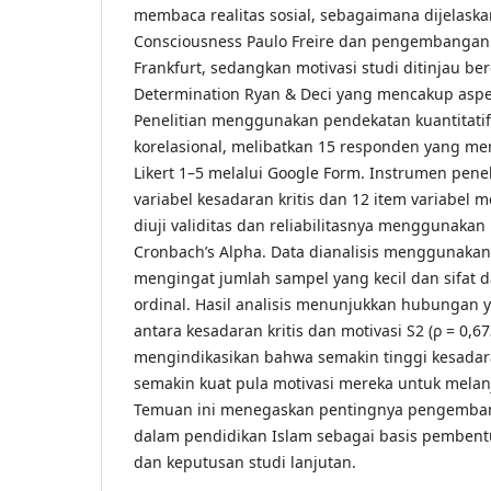
membaca realitas sosial, sebagaimana dijelaskan
Consciousness Paulo Freire dan pengembanga
Frankfurt, sedangkan motivasi studi ditinjau ber
Determination Ryan & Deci yang mencakup aspek 
Penelitian menggunakan pendekatan kuantitati
korelasional, melibatkan 15 responden yang men
Likert 1–5 melalui Google Form. Instrumen pene
variabel kesadaran kritis dan 12 item variabel m
diuji validitas dan reliabilitasnya menggunakan 
Cronbach’s Alpha. Data dianalisis menggunakan
mengingat jumlah sampel yang kecil dan sifat d
ordinal. Hasil analisis menunjukkan hubungan y
antara kesadaran kritis dan motivasi S2 (ρ = 0,67
mengindikasikan bahwa semakin tinggi kesadara
semakin kuat pula motivasi mereka untuk melanj
Temuan ini menegaskan pentingnya pengembang
dalam pendidikan Islam sebagai basis pembent
dan keputusan studi lanjutan.