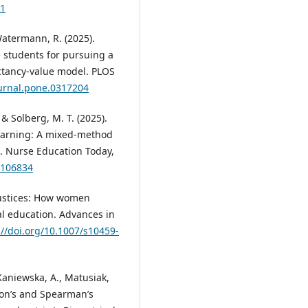
81
atermann, R. (2025).
e students for pursuing a
ectancy-value model. PLOS
ournal.pone.0317204
 & Solberg, M. T. (2025).
learning: A mixed-method
. Nurse Education Today,
5.106834
injustices: How women
l education. Advances in
://doi.org/10.1007/s10459-
-Kaniewska, A., Matusiak,
son’s and Spearman’s