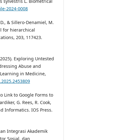
s sylvestris L. Biometrical
bile-2024-0008
D., & Sillero-Denamiel, M.
 for hierarchical
cations, 203, 117423.
 (2025). Exploring Untested
Addressing Abuse and
Learning in Medicine,
4.2025.2453809
to Link to Google Forms to
rdiker, G. Rees, R. Cook,
nd Informatics. IOS Press.
Peran Integrasi Akademik
or Sosial, dan