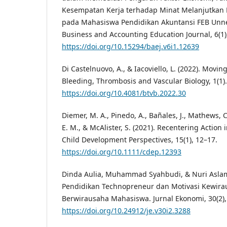
Kesempatan Kerja terhadap Minat Melanjutkan P
pada Mahasiswa Pendidikan Akuntansi FEB Unne
Business and Accounting Education Journal, 6(1)
https://doi.org/10.15294/baej.v6i1.12639
Di Castelnuovo, A., & Iacoviello, L. (2022). Movi
Bleeding, Thrombosis and Vascular Biology, 1(1).
https://doi.org/10.4081/btvb.2022.30
Diemer, M. A., Pinedo, A., Bañales, J., Mathews, C. 
E. M., & McAlister, S. (2021). Recentering Action 
Child Development Perspectives, 15(1), 12–17.
https://doi.org/10.1111/cdep.12393
Dinda Aulia, Muhammad Syahbudi, & Nuri Aslam
Pendidikan Technopreneur dan Motivasi Kewira
Berwirausaha Mahasiswa. Jurnal Ekonomi, 30(2),
https://doi.org/10.24912/je.v30i2.3288