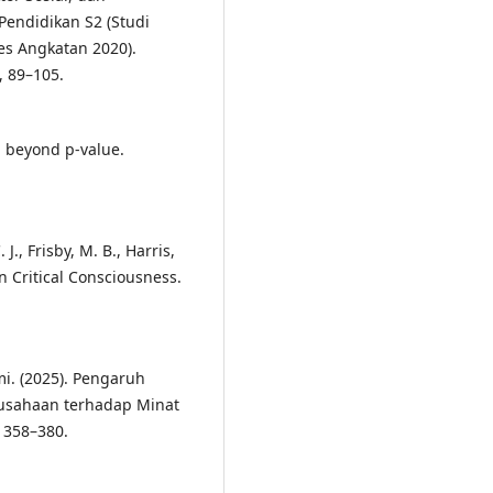
endidikan S2 (Studi
s Angkatan 2020).
, 89–105.
ng beyond p-value.
J., Frisby, M. B., Harris,
in Critical Consciousness.
i. (2025). Pengaruh
usahaan terhadap Minat
 358–380.