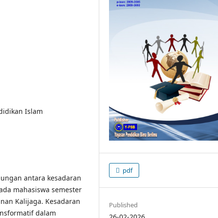
ndidikan Islam
pdf
ubungan antara kesadaran
 pada mahasiswa semester
unan Kalijaga. Kesadaran
Published
ansformatif dalam
26-02-2026