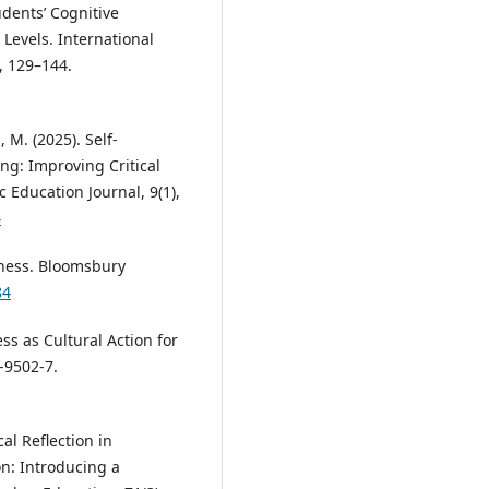
udents’ Cognitive
 Levels. International
, 129–144.
 M. (2025). Self-
ing: Improving Critical
 Education Journal, 9(1),
4
usness. Bloomsbury
84
ess as Cultural Action for
-9502-7.
ical Reflection in
on: Introducing a