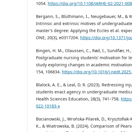
1054.
https://doi.org/10.1108/JARHE-02-2021-00
Bergann, S., Blüthmann, I., Neugebauer, M., & W
Intrinsic and extrinsic motives of undergraduat
master’s degree: Applying the Eccles et al. exp
ONE, 20(3), e0317204.
https://doi.org/10.1371/j
Bingen, H. M., Olaussen, C., Rød, I., Sundfær, H.,
Postgraduate nursing students’ motivation for 
study exploring changes in academic motivation
154, 106834.
https://doi.org/10.1016/j.nedt.202
Blalock, A. E., & Leal, D. R. (2023). Redressing 
students enact agency in undergraduate medica
Health Sciences Education, 28(3), 741–758.
https
022-10183-x
Bocianowski, J., Wrońska-Pilarek, D., Krysztofiak
K., & Wiatrowska, B. (2024). Comparison of Pear