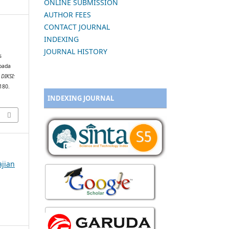
ONLINE SUBMISSION
AUTHOR FEES
CONTACT JOURNAL
INDEXING
&
JOURNAL HISTORY
s
pada
.
DIKSI:
180.
INDEXING JOURNAL
ajian