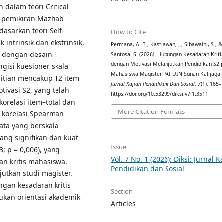
 dalam teori Critical
n pemikiran Mazhab
dasarkan teori Self-
How to Cite
intrinsik dan ekstrinsik.
Permana, A. B., Kastiawan, J., Sibawaihi, S., 
f dengan desain
Santosa, S. (2026). Hubungan Kesadaran Kriti
dengan Motivasi Melanjutkan Pendidikan S2 
gisi kuesioner skala
Mahasiswa Magister PAI UIN Sunan Kalijaga
litian mencakup 12 item
Jurnal Kajian Pendidikan Dan Sosial
,
7
(1), 165–
otivasi S2, yang telah
https://doi.org/10.53299/diksi.v7i1.3511
korelasi item–total dan
More Citation Formats
 korelasi Spearman
ata yang berskala
ang signifikan dan kuat
Issue
3; p = 0,006), yang
Vol. 7 No. 1 (2026): Diksi: Jurnal K
n kritis mahasiswa,
Pendidikan dan Sosial
utkan studi magister.
an kesadaran kritis
Section
ukan orientasi akademik
Articles