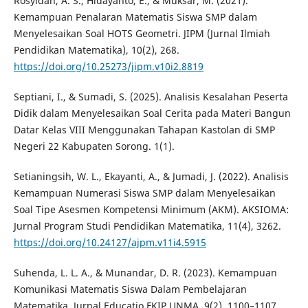
Rosyidah, A. S., Hidayanto, E., & Muksar, M. (2021).
Kemampuan Penalaran Matematis Siswa SMP dalam
Menyelesaikan Soal HOTS Geometri. JIPM (Jurnal Ilmiah
Pendidikan Matematika), 10(2), 268.
https://doi.org/10.25273/jipm.v10i2.8819
Septiani, I., & Sumadi, S. (2025). Analisis Kesalahan Peserta
Didik dalam Menyelesaikan Soal Cerita pada Materi Bangun
Datar Kelas VIII Menggunakan Tahapan Kastolan di SMP
Negeri 22 Kabupaten Sorong. 1(1).
Setianingsih, W. L., Ekayanti, A., & Jumadi, J. (2022). Analisis
Kemampuan Numerasi Siswa SMP dalam Menyelesaikan
Soal Tipe Asesmen Kompetensi Minimum (AKM). AKSIOMA:
Jurnal Program Studi Pendidikan Matematika, 11(4), 3262.
https://doi.org/10.24127/ajpm.v11i4.5915
Suhenda, L. L. A., & Munandar, D. R. (2023). Kemampuan
Komunikasi Matematis Siswa Dalam Pembelajaran
Matematika. Jurnal Educatio FKIP UNMA, 9(2), 1100–1107.