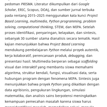
pedoman
PRISMA
. Literatur dikumpulkan dari
Google
Scholar
, ERIC, Scopus, DOAJ, dan sumber jurnal terbuka
pada rentang 2015–2025 menggunakan kata kunci
Project
Based Learning
,
multimedia
,
Python programming
,
problem
solving
,
computational thinking
, STEM, dan MIPA. Setelah
proses identifikasi, penyaringan, kelayakan, dan sintesis,
sebanyak 30 sumber utama dianalisis secara tematik. Hasil
kajian menunjukkan bahwa
Project Based Learning
mendukung pembelajaran
Python
melalui proyek autentik,
kerja kolaboratif, perencanaan produk,
debugging
, dan
presentasi hasil. Multimedia berperan sebagai
scaffolding
visual dan interaktif yang membantu siswa memahami
algoritma, struktur kendali, fungsi, visualisasi data, serta
hubungan program dengan fenomena MIPA. Sintesis juga
menunjukkan bahwa proyek
Python
yang dikaitkan dengan
data agribisnis, pengukuran lingkungan, simulasi
matematika, dan analisis sains berpotensi meningkatkan
kemampuan pemecahan masalah karena siswa harus