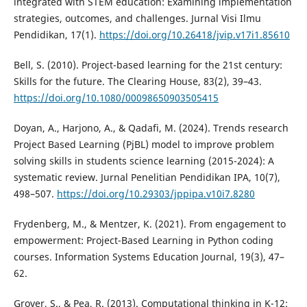
integrated with STEM education: Examining implementation
strategies, outcomes, and challenges. Jurnal Visi Ilmu
Pendidikan, 17(1).
https://doi.org/10.26418/jvip.v17i1.85610
Bell, S. (2010). Project-based learning for the 21st century:
Skills for the future. The Clearing House, 83(2), 39–43.
https://doi.org/10.1080/00098650903505415
Doyan, A., Harjono, A., & Qadafi, M. (2024). Trends research
Project Based Learning (PjBL) model to improve problem
solving skills in students science learning (2015-2024): A
systematic review. Jurnal Penelitian Pendidikan IPA, 10(7),
498–507.
https://doi.org/10.29303/jppipa.v10i7.8280
Frydenberg, M., & Mentzer, K. (2021). From engagement to
empowerment: Project-Based Learning in Python coding
courses. Information Systems Education Journal, 19(3), 47–
62.
Grover, S., & Pea, R. (2013). Computational thinking in K-12: