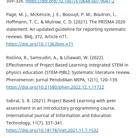
309–326.
https://doi.org/10.1007/s10648-007-9047-2
Page, M. J., McKenzie, J. E., Bossuyt, P. M., Boutron, I.,
Hoffmann, T. C., & Mulrow, C. D. (2021). The PRISMA 2020
statement: An updated guideline for reporting systematic
reviews. BMJ, 372, Article n71.
https://doi.org/10.1136/bmj.n71
Roslina, R., Samsudin, A., & Liliawati, W. (2022).
Effectiveness of Project Based Learning integrated STEM in
physics education (STEM-PJBL): Systematic literature review.
Phenomenon: Jurnal Pendidikan MIPA, 12(1), 120–139.
https://doi.org/10.21580/phen.2022.12.1.11722
Sobral, S. R. (2021). Project Based Learning with peer
assessment in an introductory programming course.
International Journal of Information and Education
Technology, 11(7), 337–341.
https://doi.org/10.18178/ijiet.2021.11.7.1532