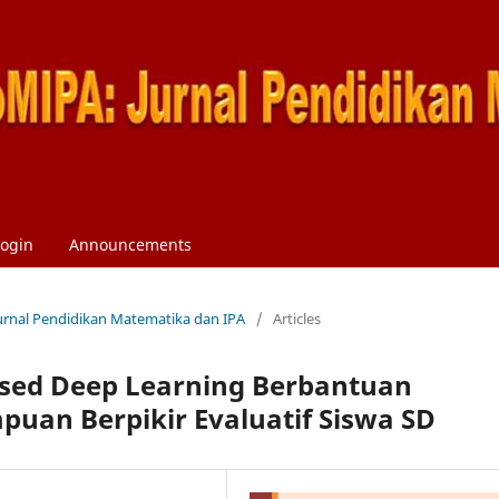
ogin
Announcements
 Jurnal Pendidikan Matematika dan IPA
/
Articles
sed Deep Learning Berbantuan
an Berpikir Evaluatif Siswa SD