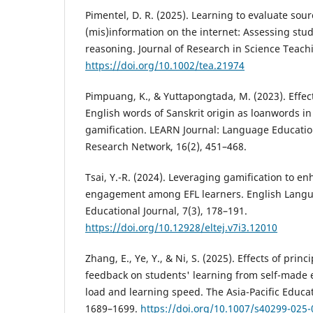
Pimentel, D. R. (2025). Learning to evaluate sour
(mis)information on the internet: Assessing stude
reasoning. Journal of Research in Science Teachi
https://doi.org/10.1002/tea.21974
Pimpuang, K., & Yuttapongtada, M. (2023). Effec
English words of Sanskrit origin as loanwords i
gamification. LEARN Journal: Language Educatio
Research Network, 16(2), 451–468.
Tsai, Y.-R. (2024). Leveraging gamification to e
engagement among EFL learners. English Lang
Educational Journal, 7(3), 178–191.
https://doi.org/10.12928/eltej.v7i3.12010
Zhang, E., Ye, Y., & Ni, S. (2025). Effects of pri
feedback on students' learning from self-made er
load and learning speed. The Asia-Pacific Educat
1689–1699.
https://doi.org/10.1007/s40299-025