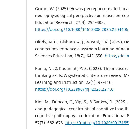
Gruhn, W. (2025). How is perception related to a
neurophysiological perspective on music percep
Education Research, 27(3), 295–303.
https://doi.org/10.1080/14613808.2025.2504406
Hindy, N. C., Bishara, A. J., & Pani, J. R. (2025). 
connections enhance classroom learning of neu
Sciences Education, 18(7), 642–656.
https://doi.
Kania, N., & Kusumah, Y. S. (2025). The measur
thinking skills: A systematic literature review. M
Learning and Instruction, 22(1), 97–116.
https://doi.org/10.32890/mjli2025.22.1.6
Kim, M., Duncan, C., Yip, S., & Sankey, D. (2025)
and pedagogical constraints of cognitive load t
cognitive philosophy in education. Educational 
57(7), 662–673.
https://doi.org/10.1080/001318