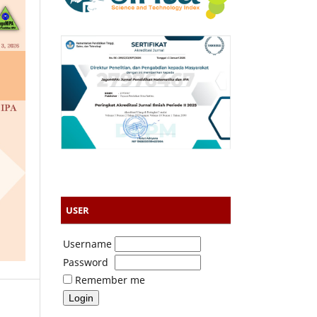
USER
Username
Password
Remember me