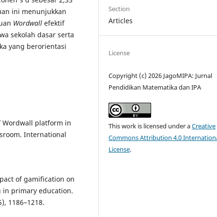
Section
uan ini menunjukkan
Articles
tuan
Wordwall
efektif
wa sekolah dasar serta
a yang berorientasi
License
Copyright (c) 2026 JagoMIPA: Jurnal
Pendidikan Matematika dan IPA
of Wordwall platform in
This work is licensed under a
Creative
sroom. International
Commons Attribution 4.0 Internation
License
.
pact of gamification on
 in primary education.
5), 1186–1218.