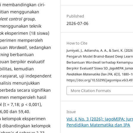
ri membandingkan ciri-
elitian menggunakan
Published
lent control group
.
2026-07-06
h menggunakan teknik
k eksperimen (18 siswa)
eksperimen memperoleh
How to Cite
tuan
Wordwall
, sedangkan
Jumiyati, J., Adiansha, A. A., & Sani, K. (2026
rning
berbantuan
Pengaruh Model Braind-Based Deep Learn
uan berpikir evaluatif
Berbantuan Wordwall terhadap Kemampu
bilitas, kemudian
Berpikir Evaluatif Siswa SD.
JagoMIPA: Jurna
Pendidikan Matematika Dan IPA
,
6
(3), 1880–1
 prasyarat, uji independent
https://doi.org/10.53299/jagomipa.v6i3.49
analisis menunjukkan
erbeda secara signifikan
More Citation Formats
erimen memperoleh hasil
(t = 7,18; p < 0,001),
6,00 dan 59,40.
Issue
a kelompok eksperimen
Vol. 6 No. 3 (2026): JagoMIPA: Jur
Pendidikan Matematika dan IPA
ng) dibandingkan kelompok
 Cohen's d sebesar 2,33