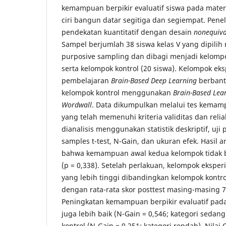
kemampuan berpikir evaluatif siswa pada mate
ciri bangun datar segitiga dan segiempat. Pen
pendekatan kuantitatif dengan desain
nonequiva
Sampel berjumlah 38 siswa kelas V yang dipili
purposive sampling dan dibagi menjadi kelompo
serta kelompok kontrol (20 siswa). Kelompok 
pembelajaran
Brain-Based Deep Learning
berban
kelompok kontrol menggunakan
Brain-Based Lea
Wordwall
. Data dikumpulkan melalui tes kemamp
yang telah memenuhi kriteria validitas dan relia
dianalisis menggunakan statistik deskriptif, uji
samples t-test, N-Gain, dan ukuran efek. Hasil 
bahwa kemampuan awal kedua kelompok tidak b
(p = 0,338). Setelah perlakuan, kelompok eksp
yang lebih tinggi dibandingkan kelompok kontrol 
dengan rata-rata skor posttest masing-masing 7
Peningkatan kemampuan berpikir evaluatif pad
juga lebih baik (N-Gain = 0,546; kategori seda
kontrol (N-Gain = 0,251; kategori rendah). Nilai