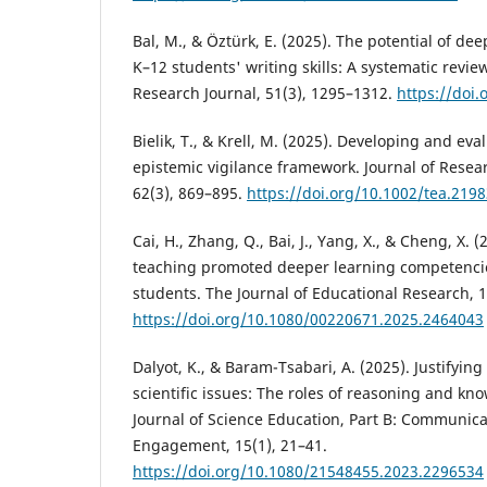
Bal, M., & Öztürk, E. (2025). The potential of de
K–12 students' writing skills: A systematic revie
Research Journal, 51(3), 1295–1312.
https://doi.
Bielik, T., & Krell, M. (2025). Developing and ev
epistemic vigilance framework. Journal of Resea
62(3), 869–895.
https://doi.org/10.1002/tea.219
Cai, H., Zhang, Q., Bai, J., Yang, X., & Cheng, X.
teaching promoted deeper learning competencie
students. The Journal of Educational Research, 1
https://doi.org/10.1080/00220671.2025.2464043
Dalyot, K., & Baram-Tsabari, A. (2025). Justifyin
scientific issues: The roles of reasoning and kn
Journal of Science Education, Part B: Communica
Engagement, 15(1), 21–41.
https://doi.org/10.1080/21548455.2023.2296534