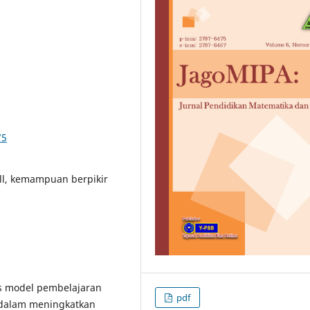
75
ll, kemampuan berpikir
tas model pembelajaran
pdf
dalam meningkatkan