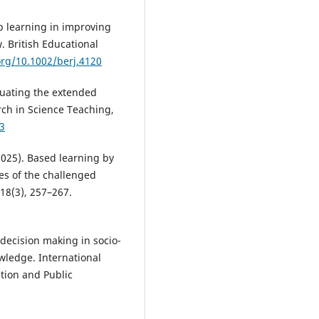
ep learning in improving
w. British Educational
org/10.1002/berj.4120
aluating the extended
rch in Science Teaching,
83
 (2025). Based learning by
s of the challenged
18(3), 257–267.
g decision making in socio-
owledge. International
tion and Public