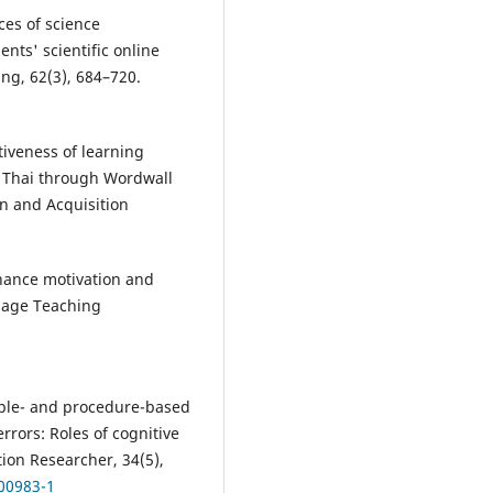
ces of science
nts' scientific online
ng, 62(3), 684–720.
tiveness of learning
n Thai through Wordwall
n and Acquisition
nhance motivation and
uage Teaching
nciple- and procedure-based
rors: Roles of cognitive
ion Researcher, 34(5),
-00983-1