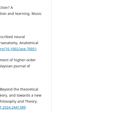
ction? A
tion and learning. Music
Described neural
roanatomy. Anatomical
org/10.1002/ase.70051
ement of higher-order
alaysian Journal of
. Beyond the theoretical
heory, and towards a new
Philosophy and Theory,
57.2024.2441389