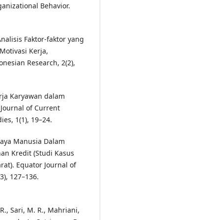
rganizational Behavior.
Analisis Faktor-faktor yang
otivasi Kerja,
onesian Research, 2(2),
nerja Karyawan dalam
Journal of Current
es, 1(1), 19–24.
Daya Manusia Dalam
n Kredit (Studi Kasus
t). Equator Journal of
), 127–136.
., Sari, M. R., Mahriani,