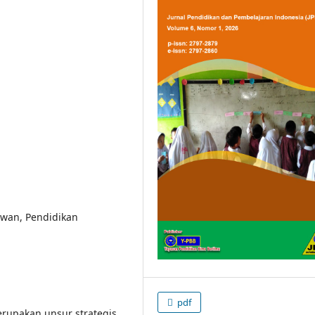
awan, Pendidikan
pdf
upakan unsur strategis