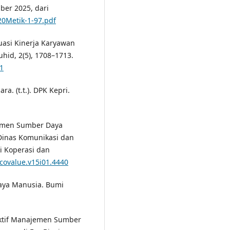
mber 2025, dari
20Metik-1-97.pdf
uasi Kinerja Karyawan
hid, 2(5), 1708–1713.
41
. (t.t.). DPK Kepri.
ajemen Sumber Daya
Dinas Komunikasi dan
i Koperasi dan
/covalue.v15i01.4440
Daya Manusia. Bumi
fektif Manajemen Sumber