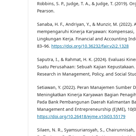
Robbins, S. P., Judge, T. A., & Judge, T. (2019). O
Pearson.
Sanaba, H. F., Andriyan, Y., & Munzir, M. (2022). 
mempengaruhi Kinerja Karyawan: Kompensasi, M
Lingkungan Kerja. Financial and Accounting Ind
83–96.
https://doi.org/10.36232/fair.v2i2.1328
Saputra, I., & Rahmat, H. K. (2024). Evaluasi Ki
Suatu Perusahaan: Sebuah Kajian Kepustakaan. 
Research in Management, Policy, and Social Studi
Setiawan, Y. (2022). Peran Manajemen Sumber 
Meningkatkan Kinerja Karyawan Bagian Penagiha
Pada Bank Pembangunan Daerah Kalimantan Bara
Management and Entrepreneurship (EJME), 10(03
https://doi.org/10.26418/ejme.v10i03.55179
Silaen, N. R., Syamsuriansyah, S., Chairunnisah, R