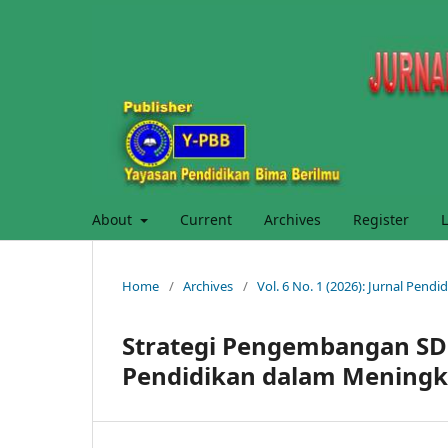
About
Current
Archives
Register
L
Home
/
Archives
/
Vol. 6 No. 1 (2026): Jurnal Pend
Strategi Pengembangan SD
Pendidikan dalam Meningk