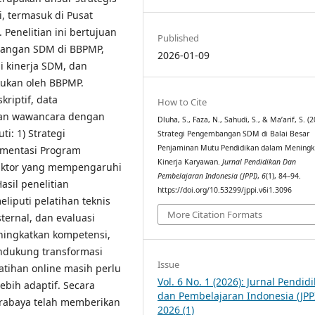
, termasuk di Pusat
Penelitian ini bertujuan
Published
bangan SDM di BBPMP,
2026-01-09
 kinerja SDM, dan
akukan oleh BBPMP.
riptif, data
How to Cite
 dan wawancara dengan
Dluha, S., Faza, N., Sahudi, S., & Ma’arif, S. (2
ti: 1) Strategi
Strategi Pengembangan SDM di Balai Besar
Penjaminan Mutu Pendidikan dalam Mening
mentasi Program
Kinerja Karyawan.
Jurnal Pendidikan Dan
aktor yang mempengaruhi
Pembelajaran Indonesia (JPPI)
,
6
(1), 84–94.
asil penelitian
https://doi.org/10.53299/jppi.v6i1.3096
liputi pelatihan teknis
More Citation Formats
sternal, dan evaluasi
meningkatkan kompetensi,
endukung transformasi
Issue
atihan online masih perlu
Vol. 6 No. 1 (2026): Jurnal Pendid
ebih adaptif. Secara
dan Pembelajaran Indonesia (JPPI
rabaya telah memberikan
2026 (1)