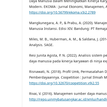
Daya Manusia dalam Meningkatkan Kinerja Kary
Modern. EKOMA : Jurnal Ekonomi, Manajemen, Ak
https://doi.org/10.56799/ekoma.v3i2.2789
Mangkunegara, A. P., & Prabu, A. (2020). Mana
Manusia Instansi. Edisi XIV. Bandung: PT Remaj
Miles, M. B., Huberman, A. M., & Saldana, J. (201
Analysis. SAGE.
Resi Junita Agista, P. N. (2022). Analisis sist
daya manusia pada kinerja karyawan di ninja exp
Risnawati, N. (2018). Profil Umk, Permasalahan
Pemberdayaannya. Coopetition : Jurnal Ilmiah M
https://doi.org/10.32670/coopetition.v9i2.55
Rivai, V. (2016). Manajemen sumber daya manus
http://repo.uinmybatusangkar.ac.id/xmlui/hand