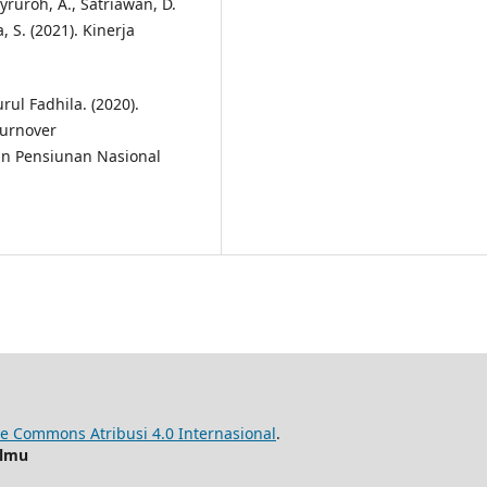
yruroh, A., Satriawan, D.
a, S. (2021). Kinerja
rul Fadhila. (2020).
urnover
an Pensiunan Nasional
ve Commons Atribusi 4.0 Internasional
.
ilmu