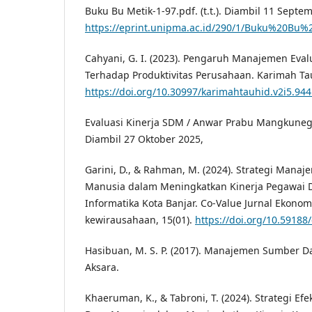
Buku Bu Metik-1-97.pdf. (t.t.). Diambil 11 Septe
https://eprint.unipma.ac.id/290/1/Buku%20Bu%
Cahyani, G. I. (2023). Pengaruh Manajemen Eval
Terhadap Produktivitas Perusahaan. Karimah Tau
https://doi.org/10.30997/karimahtauhid.v2i5.94
Evaluasi Kinerja SDM / Anwar Prabu Mangkunegara
Diambil 27 Oktober 2025,
Garini, D., & Rahman, M. (2024). Strategi Man
Manusia dalam Meningkatkan Kinerja Pegawai 
Informatika Kota Banjar. Co-Value Jurnal Ekonom
kewirausahaan, 15(01).
https://doi.org/10.59188
Hasibuan, M. S. P. (2017). Manajemen Sumber 
Aksara.
Khaeruman, K., & Tabroni, T. (2024). Strategi E