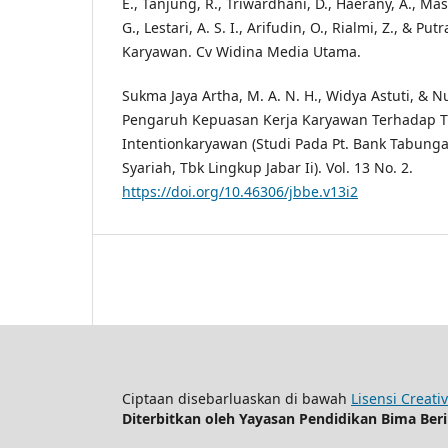
E., Tanjung, R., Triwardhani, D., Haerany, A., Mas
G., Lestari, A. S. I., Arifudin, O., Rialmi, Z., & Putr
Karyawan. Cv Widina Media Utama.
Sukma Jaya Artha, M. A. N. H., Widya Astuti, & Nu
Pengaruh Kepuasan Kerja Karyawan Terhadap T
Intentionkaryawan (Studi Pada Pt. Bank Tabung
Syariah, Tbk Lingkup Jabar Ii). Vol. 13 No. 2.
https://doi.org/10.46306/jbbe.v13i2
Ciptaan disebarluaskan di bawah
Lisensi Creati
Diterbitkan oleh Yayasan Pendidikan Bima Ber