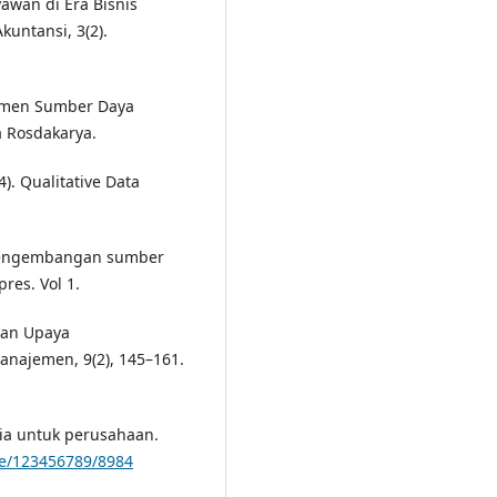
awan di Era Bisnis
untansi, 3(2).
jemen Sumber Daya
a Rosdakarya.
4). Qualitative Data
em pengembangan sumber
res. Vol 1.
 Dan Upaya
anajemen, 9(2), 145–161.
ia untuk perusahaan.
le/123456789/8984