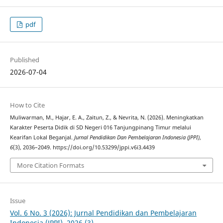
pdf
Published
2026-07-04
How to Cite
Muliwarman, M., Hajar, E. A., Zaitun, Z., & Nevrita, N. (2026). Meningkatkan
Karakter Peserta Didik di SD Negeri 016 Tanjungpinang Timur melalui
Kearifan Lokal Beganjal.
Jurnal Pendidikan Dan Pembelajaran Indonesia (JPPI)
,
6
(3), 2036–2049. https://doi.org/10.53299/jppi.v6i3.4439
More Citation Formats
Issue
Vol. 6 No. 3 (2026): Jurnal Pendidikan dan Pembelajaran
Indonesia (JPPI), 2026 (3)