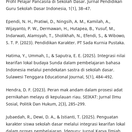
Profil Pelajar Pancasila di Sekolah Dasar. Jurnal Pendidikan
Guru Sekolah Dasar Indonesia, 1(1), 38–47.
Ependi, N. H., Pratiwi, D., Ningsih, A. M., Kamilah, A.,
Wijayanto, P. W., Dermawan, H., Hutapea, B., Yusuf, M.,
Indarwati, Alamsyah, T., Sholikhah, N., Efendi, S., & Wibowo,
S. T. P. (2023). Pendidikan Karakter. PT Sada Kurnia Pustaka.
Hatima, Y., Ummah, I., & Saputra, E. E. (2025). Integrasi nilai
kearifan lokal budaya Sunda dalam pembelajaran bahasa
Indonesia melalui pendekatan sastra di sekolah dasar.
Sulawesi Tenggara Educational Journal, 5(1), 484–492.
Hendra, D. F. (2023). Peran mak andam dalam prosesi adat
pernikahan melayu di kepulauan riau. SEIKAT: Jurnal Ilmu
Sosial, Politik Dan Hukum, 2(3), 285–299.
Jubaedah, R., Dewi, D. A., & Istianti, T. (2025). Penguatan
karakter siswa sekolah dasar melalui integrasi kearifan lokal
dalam proses pembelajaran. Ideguru: Jurnal Karya Ilmiah