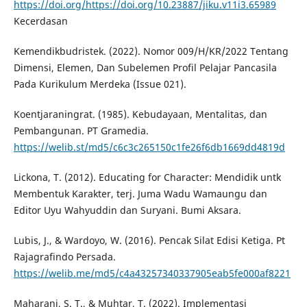
https://doi.org/https://doi.org/10.23887/jiku.v11i3.65989
Kecerdasan
Kemendikbudristek. (2022). Nomor 009/H/KR/2022 Tentang
Dimensi, Elemen, Dan Subelemen Profil Pelajar Pancasila
Pada Kurikulum Merdeka (Issue 021).
Koentjaraningrat. (1985). Kebudayaan, Mentalitas, dan
Pembangunan. PT Gramedia.
https://welib.st/md5/c6c3c265150c1fe26f6db1669dd4819d
Lickona, T. (2012). Educating for Character: Mendidik untk
Membentuk Karakter, terj. Juma Wadu Wamaungu dan
Editor Uyu Wahyuddin dan Suryani. Bumi Aksara.
Lubis, J., & Wardoyo, W. (2016). Pencak Silat Edisi Ketiga. Pt
Rajagrafindo Persada.
https://welib.me/md5/c4a43257340337905eab5fe000af8221
Maharani, S. T., & Muhtar, T. (2022). Implementasi