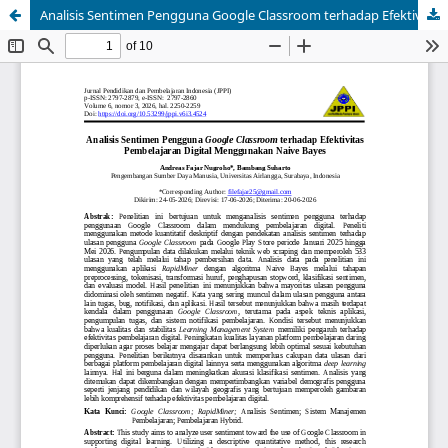
Analisis Sentimen Pengguna Google Classroom terhadap Efektivitas Pembelajaran Digital Menggunakan Naive Bayes