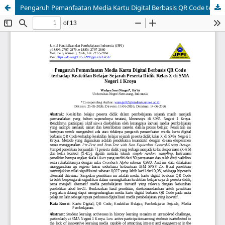
Pengaruh Pemanfaatan Media Kartu Digital Berbasis QR Code terhadap Keaktifan Belajar Sejarah Peserta Didik Kelas X di SMA Negeri 1 Kroya