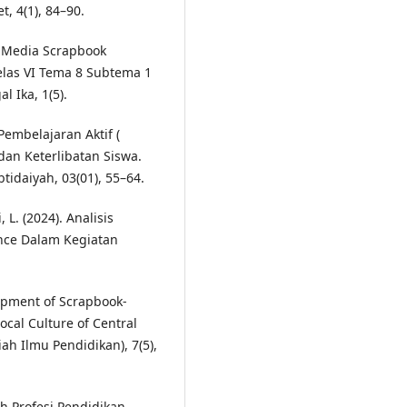
, 4(1), 84–90.
n Media Scrapbook
las VI Tema 8 Subtema 1
 Ika, 1(5).
Pembelajaran Aktif (
dan Keterlibatan Siswa.
idaiyah, 03(01), 55–64.
 L. (2024). Analisis
nce Dalam Kegiatan
elopment of Scrapbook-
ocal Culture of Central
ah Ilmu Pendidikan), 7(5),
iah Profesi Pendidikan