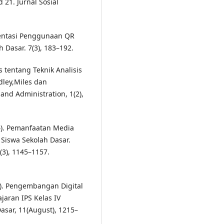
21. Jurnal Sosial
ementasi Penggunaan QR
 Dasar. 7(3), 183–192.
s tentang Teknik Analisis
adley,Miles dan
nd Administration, 1(2),
024). Pemanfaatan Media
 Siswa Sekolah Dasar.
(3), 1145–1157.
2). Pengembangan Digital
jaran IPS Kelas IV
asar, 11(August), 1215–