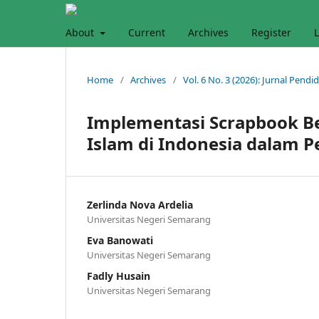
About
Current
Archives
Register
L
Home
/
Archives
/
Vol. 6 No. 3 (2026): Jurnal Pend
Implementasi Scrapbook Be
Islam di Indonesia dalam P
Zerlinda Nova Ardelia
Universitas Negeri Semarang
Eva Banowati
Universitas Negeri Semarang
Fadly Husain
Universitas Negeri Semarang