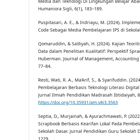
Media dan Teknologi Di Lingkungan Belajar Abad 
Humaniora Sigli, 6(1), 183–189.
Puspitasari, A. E., & Indriayu, M. (2024). Impl
Code Sebagai Media Pembelajaran IPS di Sekolah
Qomaruddin, & Sa’diyah, H. (2024). Kajian Teoriti
Data dalam Penelitian Kualitatif: Perspektif Spr
Huberman. Journal of Management, Accounting a
77–84.
Resti, Wati, R. A., Ma’Arif, S., & Syarifuddin. (2
Pembelajaran Berbasis Teknologi Literasi Digital
Jurnal Ilmiah Pendidikan Madrasah Ibtidaiyah, 8
https://doi.org/10.35931/am.v8i3.3563
Septia, D., Murjainah, & Ayurachmawati, P. (202
Scrapbook Berbasis Kearifan Lokal Pada Pembela
Sekolah Dasar. Jurnal Pendidikan Guru Sekolah D
1229.