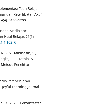
mplementasi Teori Belajar
ar dan Keterlibatan Aktif
 4(4), 5198–5209.
bangan Media Kartu
Hasil Belajar. 21(1),
21i1.16216
. P. S., Atiningsih, S.,
ngko, R. P., Fathin, S.,
). Metode Penelitian
 Media Pembelajaran
 Joyful Learning Journal,
an, D. (2023). Pemanfaatan