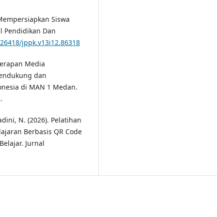
m Mempersiapkan Siswa
al Pendidikan Dan
0.26418/jppk.v13i12.86318
enerapan Media
 Pendukung dan
onesia di MAN 1 Medan.
.
dini, N. (2026). Pelatihan
jaran Berbasis QR Code
elajar. Jurnal