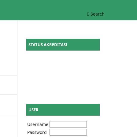
Search
STATUS AKREDITASI
USER
Username
Password