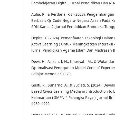
Pembelajaran Digital. Jurnal Pendidikan Dan Riset
Aulia, R., & Perdana, P. I. (2023). Pengembanga
Berbasis Qr Code Negara-Negara Asean Pada Ke
SDN Kamal 2. Jurnal Pendidikan Bhinneka Tunggal
Depita, T. (2024). Pemanfaatan Teknologi Dalam 
Active Learning ) Untuk Meningkatkan Interaksi 
Jurnal Pendidikan Agama Islam Dan Madrasah Ibt
Dewi, H., Azizah, I. N., Khoriyah, M., & Wulandari,
Optimalisasi Penggunan Model Cone of Experie
Belajar Mengajar. 1–20.
Gusti, R., Sunarno, A., & Suciati, S. (2024). Dev
Based Civics Learning Media in Introduction to L
Kalimantan ( SMPN 4 Palangka Raya ). Jurnal Ilmi
4989–4992.
Handayani, F. A., & Haryati, T. (2024). Jurnal Ilm