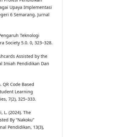
agai Upaya Implementasi
geri 6 Semarang. Jurnal
 Pengaruh Teknologi
a Society 5.0. 0, 323–328.
lashcards Assisted by the
rnal Imiah Pendidikan Dan
4). QR Code Based
Student Learning
es, 7(2), 325–333.
, L. (2024). The
sted By “Nakoku”
nal Pendidikan, 13(3),