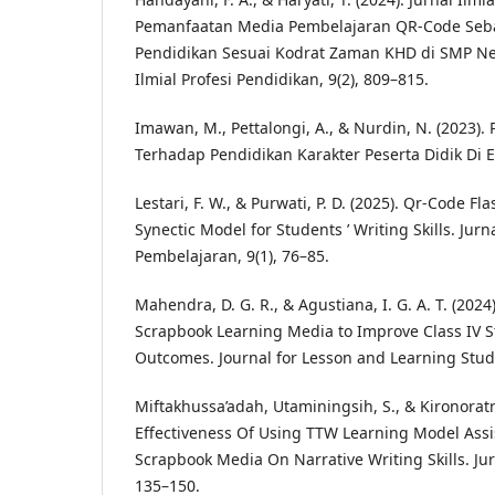
Pemanfaatan Media Pembelajaran QR-Code Seb
Pendidikan Sesuai Kodrat Zaman KHD di SMP Ne
Ilmial Profesi Pendidikan, 9(2), 809–815.
Imawan, M., Pettalongi, A., & Nurdin, N. (2023).
Terhadap Pendidikan Karakter Peserta Didik Di Er
Lestari, F. W., & Purwati, P. D. (2025). Qr-Code F
Synectic Model for Students ’ Writing Skills. Ju
Pembelajaran, 9(1), 76–85.
Mahendra, D. G. R., & Agustiana, I. G. A. T. (202
Scrapbook Learning Media to Improve Class IV 
Outcomes. Journal for Lesson and Learning Studi
Miftakhussa’adah, Utaminingsih, S., & Kironoratri
Effectiveness Of Using TTW Learning Model Assi
Scrapbook Media On Narrative Writing Skills. Jur
135–150.