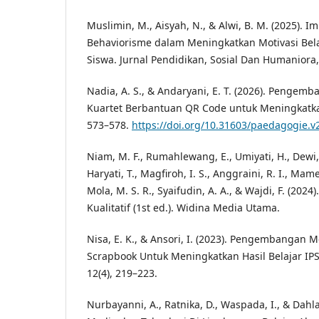
Muslimin, M., Aisyah, N., & Alwi, B. M. (2025). I
Behaviorisme dalam Meningkatkan Motivasi Belaj
Siswa. Jurnal Pendidikan, Sosial Dan Humaniora,
Nadia, A. S., & Andaryani, E. T. (2026). Pengem
Kuartet Berbantuan QR Code untuk Meningkatkan 
573–578.
https://doi.org/10.31603/paedagogie.v
Niam, M. F., Rumahlewang, E., Umiyati, H., Dewi, N
Haryati, T., Magfiroh, I. S., Anggraini, R. I., Mame
Mola, M. S. R., Syaifudin, A. A., & Wajdi, F. (2024
Kualitatif (1st ed.). Widina Media Utama.
Nisa, E. K., & Ansori, I. (2023). Pengembangan
Scrapbook Untuk Meningkatkan Hasil Belajar IPS.
12(4), 219–223.
Nurbayanni, A., Ratnika, D., Waspada, I., & Dahl