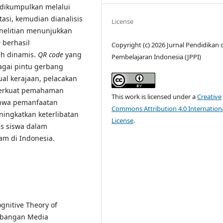
a dikumpulkan melalui
si, kemudian dianalisis
License
enelitian menunjukkan
e
berhasil
Copyright (c) 2026 Jurnal Pendidikan 
ih dinamis.
QR code
yang
Pembelajaran Indonesia (JPPI)
bagai pintu gerbang
ual kerajaan, pelacakan
mperkuat pemahaman
This work is licensed under a
Creative
bahwa pemanfaatan
Commons Attribution 4.0 Internation
ningkatkan keterlibatan
License
.
is siswa dalam
am di Indonesia.
Cognitive Theory of
mbangan Media