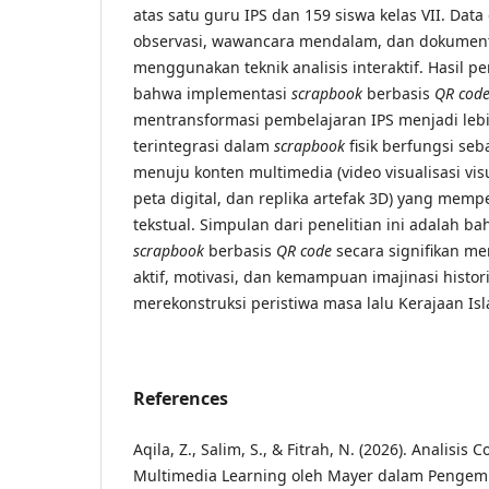
atas satu guru IPS dan 159 siswa kelas VII. Dat
observasi, wawancara mendalam, dan dokumenta
menggunakan teknik analisis interaktif. Hasil p
bahwa implementasi
scrapbook
berbasis
QR cod
mentransformasi pembelajaran IPS menjadi leb
terintegrasi dalam
scrapbook
fisik berfungsi se
menuju konten multimedia (video visualisasi vis
peta digital, dan replika artefak 3D) yang me
tekstual. Simpulan dari penelitian ini adalah 
scrapbook
berbasis
QR code
secara signifikan me
aktif, motivasi, dan kemampuan imajinasi histor
merekonstruksi peristiwa masa lalu Kerajaan Isl
References
Aqila, Z., Salim, S., & Fitrah, N. (2026). Analisis 
Multimedia Learning oleh Mayer dalam Penge