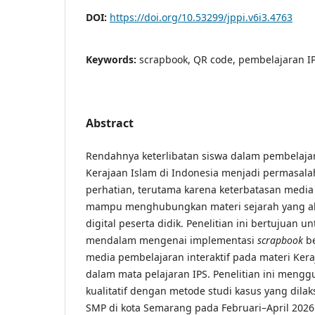
DOI:
https://doi.org/10.53299/jppi.v6i3.4763
Keywords:
scrapbook, QR code, pembelajaran I
Abstract
Rendahnya keterlibatan siswa dalam pembelaja
Kerajaan Islam di Indonesia menjadi permasal
perhatian, terutama karena keterbatasan medi
mampu menghubungkan materi sejarah yang abs
digital peserta didik. Penelitian ini bertujuan 
mendalam mengenai implementasi
scrapbook
be
media pembelajaran interaktif pada materi Kera
dalam mata pelajaran IPS. Penelitian ini meng
kualitatif dengan metode studi kasus yang dilak
SMP di kota Semarang pada Februari–April 2026. 