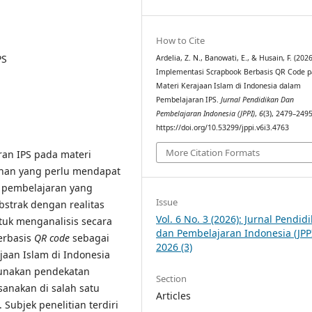
How to Cite
PS
Ardelia, Z. N., Banowati, E., & Husain, F. (2026
Implementasi Scrapbook Berbasis QR Code 
Materi Kerajaan Islam di Indonesia dalam
Pembelajaran IPS.
Jurnal Pendidikan Dan
Pembelajaran Indonesia (JPPI)
,
6
(3), 2479–2495
https://doi.org/10.53299/jppi.v6i3.4763
More Citation Formats
ran IPS pada materi
ahan yang perlu mendapat
a pembelajaran yang
Issue
trak dengan realitas
Vol. 6 No. 3 (2026): Jurnal Pendid
untuk menganalisis secara
dan Pembelajaran Indonesia (JPPI
rbasis
QR code
sebagai
2026 (3)
jaan Islam di Indonesia
gunakan pendekatan
Section
sanakan di salah satu
Articles
Subjek penelitian terdiri