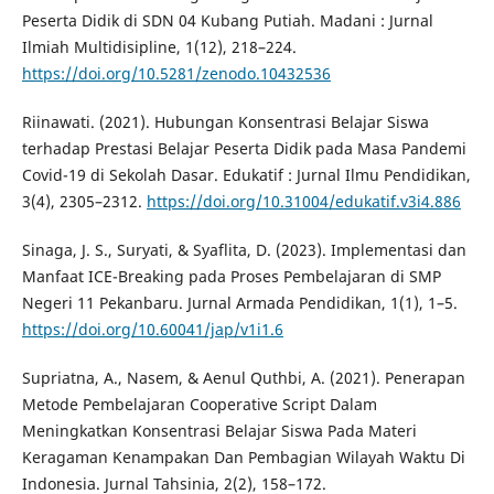
Peserta Didik di SDN 04 Kubang Putiah. Madani : Jurnal
Ilmiah Multidisipline, 1(12), 218–224.
https://doi.org/10.5281/zenodo.10432536
Riinawati. (2021). Hubungan Konsentrasi Belajar Siswa
terhadap Prestasi Belajar Peserta Didik pada Masa Pandemi
Covid-19 di Sekolah Dasar. Edukatif : Jurnal Ilmu Pendidikan,
3(4), 2305–2312.
https://doi.org/10.31004/edukatif.v3i4.886
Sinaga, J. S., Suryati, & Syaflita, D. (2023). Implementasi dan
Manfaat ICE-Breaking pada Proses Pembelajaran di SMP
Negeri 11 Pekanbaru. Jurnal Armada Pendidikan, 1(1), 1–5.
https://doi.org/10.60041/jap/v1i1.6
Supriatna, A., Nasem, & Aenul Quthbi, A. (2021). Penerapan
Metode Pembelajaran Cooperative Script Dalam
Meningkatkan Konsentrasi Belajar Siswa Pada Materi
Keragaman Kenampakan Dan Pembagian Wilayah Waktu Di
Indonesia. Jurnal Tahsinia, 2(2), 158–172.