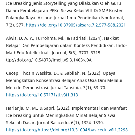
Ice Breaking Jenis Storytelling yang Dilakukan Oleh Guru
Dalam Pembelajaran PPKn Siswa Kelas VIII Di SMP Kristen
Palangka Raya. Aksara: Jurnal Ilmu Pendidikan Nonformal,
7(2), 577.
https://doi.org/10.37905/aksara.7.2.577-588.2021
Alwis, D. A. Y., Turrohma, Mi., & Fadriati. (2024). Hakikat
Belajar Dan Pembelajaran dalam Konteks Pendidikan. Indo-
MathEdu Intellectuals Journal, 5(3), 3707–3715.
ttp://doi.org/10.54373/imeij.v5i3.1403%0A
Cecep, Thosin Waskita, D., & Sabilah, N. (2022). Upaya
Meningkatkan Konsentrasi Belajar Anak Usia Dini Melalui
Metode Demonstrasi. Jurnal Tahsinia, 3(1), 63–70.
https://doi.org/10.57171/jt.v3i1.313
Harianja, M. M., & Sapri. (2022). Implementasi dan Manfaat
Ice breaking untuk Meningkatkan Minat Belajar Siswa
Sekolah Dasar. Jurnal Basicedu, 6(1), 1324–1330.
https://doi.org/https://doi.org/10.31004/basicedu.v6i1.2298