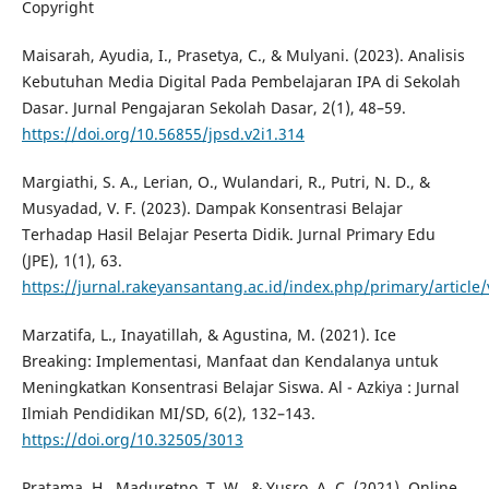
Copyright
Maisarah, Ayudia, I., Prasetya, C., & Mulyani. (2023). Analisis
Kebutuhan Media Digital Pada Pembelajaran IPA di Sekolah
Dasar. Jurnal Pengajaran Sekolah Dasar, 2(1), 48–59.
https://doi.org/10.56855/jpsd.v2i1.314
Margiathi, S. A., Lerian, O., Wulandari, R., Putri, N. D., &
Musyadad, V. F. (2023). Dampak Konsentrasi Belajar
Terhadap Hasil Belajar Peserta Didik. Jurnal Primary Edu
(JPE), 1(1), 63.
https://jurnal.rakeyansantang.ac.id/index.php/primary/article
Marzatifa, L., Inayatillah, & Agustina, M. (2021). Ice
Breaking: Implementasi, Manfaat dan Kendalanya untuk
Meningkatkan Konsentrasi Belajar Siswa. Al - Azkiya : Jurnal
Ilmiah Pendidikan MI/SD, 6(2), 132–143.
https://doi.org/10.32505/3013
Pratama, H., Maduretno, T. W., & Yusro, A. C. (2021). Online