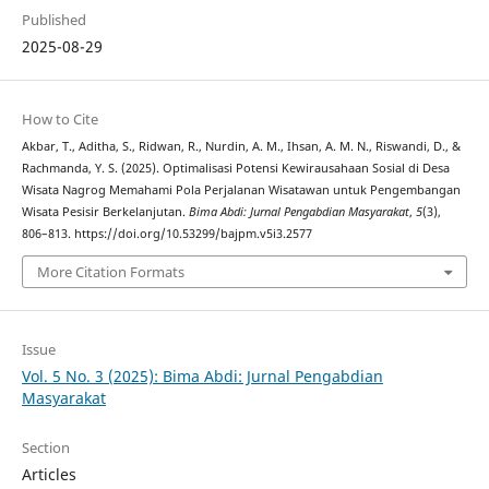
Published
2025-08-29
How to Cite
Akbar, T., Aditha, S., Ridwan, R., Nurdin, A. M., Ihsan, A. M. N., Riswandi, D., &
Rachmanda, Y. S. (2025). Optimalisasi Potensi Kewirausahaan Sosial di Desa
Wisata Nagrog Memahami Pola Perjalanan Wisatawan untuk Pengembangan
Wisata Pesisir Berkelanjutan.
Bima Abdi: Jurnal Pengabdian Masyarakat
,
5
(3),
806–813. https://doi.org/10.53299/bajpm.v5i3.2577
More Citation Formats
Issue
Vol. 5 No. 3 (2025): Bima Abdi: Jurnal Pengabdian
Masyarakat
Section
Articles