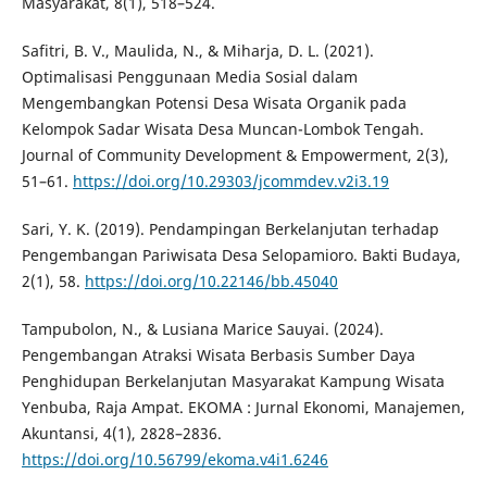
Masyarakat, 8(1), 518–524.
Safitri, B. V., Maulida, N., & Miharja, D. L. (2021).
Optimalisasi Penggunaan Media Sosial dalam
Mengembangkan Potensi Desa Wisata Organik pada
Kelompok Sadar Wisata Desa Muncan-Lombok Tengah.
Journal of Community Development & Empowerment, 2(3),
51–61.
https://doi.org/10.29303/jcommdev.v2i3.19
Sari, Y. K. (2019). Pendampingan Berkelanjutan terhadap
Pengembangan Pariwisata Desa Selopamioro. Bakti Budaya,
2(1), 58.
https://doi.org/10.22146/bb.45040
Tampubolon, N., & Lusiana Marice Sauyai. (2024).
Pengembangan Atraksi Wisata Berbasis Sumber Daya
Penghidupan Berkelanjutan Masyarakat Kampung Wisata
Yenbuba, Raja Ampat. EKOMA : Jurnal Ekonomi, Manajemen,
Akuntansi, 4(1), 2828–2836.
https://doi.org/10.56799/ekoma.v4i1.6246