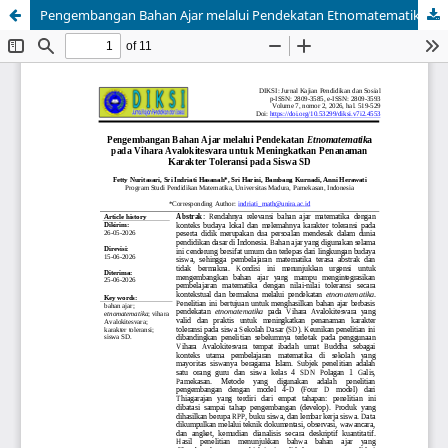
Pengembangan Bahan Ajar melalui Pendekatan Etnomatematika pada Vihara Avalokitesvara untuk Meningkatkan Penanaman Karakter Toleransi pada Siswa SD